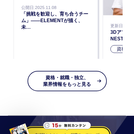
公開日:2025.11.08
「挑戦を歓迎し、育ち合うチー
ム」——ELEMENTが描く、
更新日:2025.
未…
3Dアプリ
NESTA-
資格合
資格・就職・独立、
業界情報をもっと見る