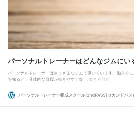
パーソナルトレーナーはどんなジムにいる
パーソナルトレーナーはさまざまなジムで働いています。働き方に
パ
を知ると、具体的な目標が描きやすくな …
続きを読む
ー
ソ
パーソナルトレーナー養成スクール|2ndPASS(セカンドパス
ナ
ル
ト
レ
ー
ナ