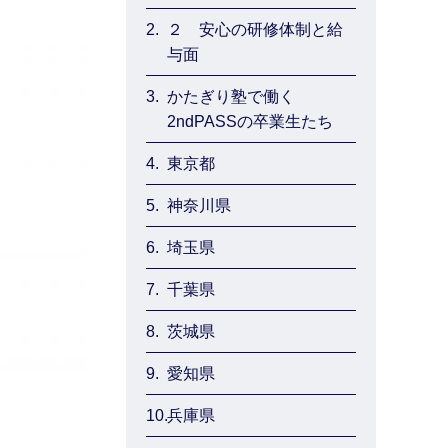
2.
２ 安心の研修体制と給
与面
3.
かたぎり塾で働く
2ndPASSの卒業生たち
4.
東京都
5.
神奈川県
6.
埼玉県
7.
千葉県
8.
茨城県
9.
愛知県
10.
兵庫県