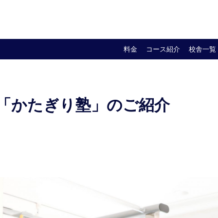
ndPASS(セカンドパス)
就職提携パーソナルジム 「かたぎり塾
料金
コース紹介
校舎一覧
 「かたぎり塾」のご紹介