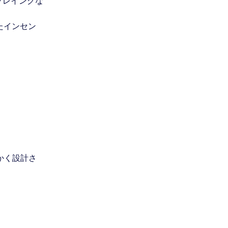
プレイングな
たインセン
かく設計さ