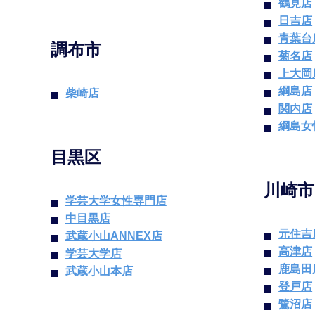
鶴見店
日吉店
青葉台
調布市
菊名店
上大岡
綱島店
柴崎店
関内店
綱島女
目黒区
川崎市
学芸大学女性専門店
中目黒店
元住吉
武蔵小山ANNEX店
高津店
学芸大学店
鹿島田
武蔵小山本店
登戸店
鷺沼店