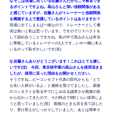
Q.そこは現場に出ている佐藤さんだからこそ教育でき
るポイントですよね。高山さんと深い信頼関係がある
と感じていますが、佐藤さんがトレーナーと信頼関係
を構築する上で意識しているポイントはありますか？
現場に出てしまえば一緒なので、トレーナーとして優
劣は無いと私は思っています。ですのでリスペクトを
して認め合うことですかね。私の中で高山さんは本当
に尊敬しているトレーナーの1人です…いやー隣に本人
いるのって恥ずかしいです(笑)
Q.佐藤さんありがとうございます！これはとても嬉し
いです(泣) 今回、東京校卒業の高山さんを採用頂きま
したが、採用に至った理由をお聞かせください。
そうですね…ビーコンセプト代表の田代からも「とて
も良い人材がいるよ」と連絡を受けてましたし、面接
のコンタクトを取る中でにじみ出る誠実さが面接の前
から伝わってきたので、その時点で8割くらい採用しよ
うと思っていました(笑) 面接のときも目を見て話した
り、受け答えがしっかりしていました。あとは簡単そ