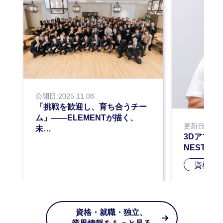
公開日:2025.11.08
「挑戦を歓迎し、育ち合うチー
ム」——ELEMENTが描く、
更新日:2025.
未…
3Dアプリ
NESTA-
資格合
資格・就職・独立、