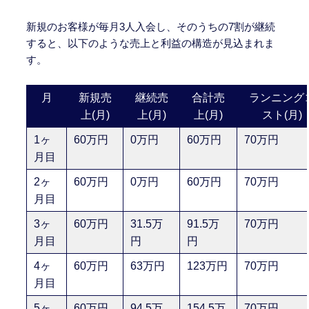
新規のお客様が毎月3人入会し、そのうちの7割が継続
すると、以下のような売上と利益の構造が見込まれま
す。
月
新規売
継続売
合計売
ランニング
上(月)
上(月)
上(月)
スト(月)
1ヶ
60万円
0万円
60万円
70万円
月目
2ヶ
60万円
0万円
60万円
70万円
月目
3ヶ
60万円
31.5万
91.5万
70万円
月目
円
円
4ヶ
60万円
63万円
123万円
70万円
月目
5ヶ
60万円
94.5万
154.5万
70万円