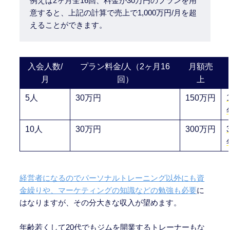
例えば2ヶ月全16回、料金が30万円のプランを用
意すると、上記の計算で売上で1,000万円/月を超
えることができます。
入会人数/
プラン料金/人（2ヶ月16
月額売
月
回）
上
5人
30万円
150万円
10人
30万円
300万円
経営者になるのでパーソナルトレーニング以外にも資
金繰りや、マーケティングの知識などの勉強も必要
に
はなりますが、その分大きな収入が望めます。
年齢若くして20代でもジムを開業するトレーナーもな