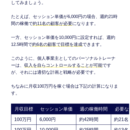
してみましょう。
たとえば、セッション単価が6,000円の場合、週約21時
間の稼働で
約11名の顧客が必要
になります。
一方、セッション単価を10,000円に設定すれば、週約
12.5時間で
約6名の顧客で目標を達成
できます。
このように、個人事業主としてのパーソナルトレーナ
ーは、
収入を自らコントロールすることが可能
です
が、それには適切な計画と戦略が必要です。
ちなみに月収100万円を稼ぐ場合は下記の計算になりま
す。
月収目標
セッション単価
週の稼働時間
必要な
100万円
6,000円
約42時間
約21名
100万円
10,000円
約25時間
約13名