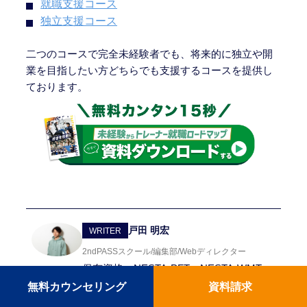
就職支援コース
独立支援コース
二つのコースで完全未経験者でも、将来的に独立や開
業を目指したい方どちらでも支援するコースを提供し
ております。
戸田 明宏
WRITER
2ndPASSスクール/編集部/Webディレクター
保有資格：NESTA-PFT、NESTA-WMT
無料カウンセリング
資料請求
Webディレクター：Web広告、SEO、ホ