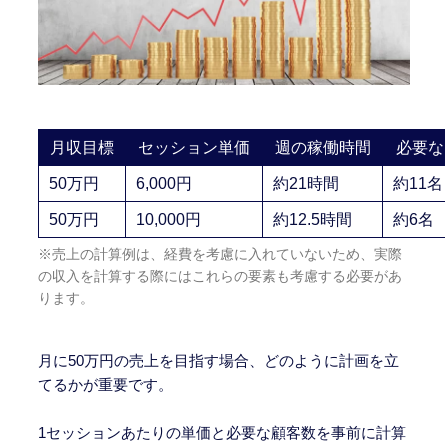
月収目標
セッション単価
週の稼働時間
必要な
50万円
6,000円
約21時間
約11名
50万円
10,000円
約12.5時間
約6名
※売上の計算例は、経費を考慮に入れていないため、実際
の収入を計算する際にはこれらの要素も考慮する必要があ
ります。
月に50万円の売上を目指す場合、どのように計画を立
てるかが重要です。
1セッションあたりの単価と必要な顧客数を事前に計算