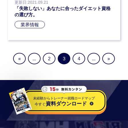
更新日:2021.09.21
「失敗しない」あなたに合ったダイエット資格
の選び方。
業界情報
«
...
2
3
4
...
»
未経験からトレーナー就職ロードマップ
資料ダウンロード
今すぐ