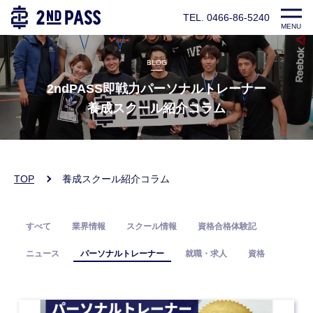
TEL. 0466-86-5240
MENU
BLOG
2ndPASS即戦力パーソナルトレーナー
養成スクール紹介コラム
TOP
養成スクール紹介コラム
すべて
業界情報
スクール情報
資格合格体験記
ニュース
パーソナルトレーナー
就職・求人
資格