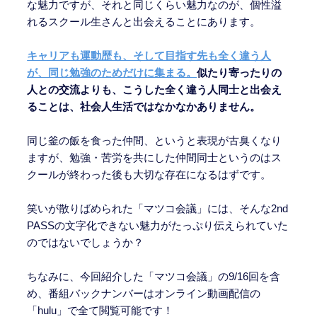
な魅力ですが、それと同じくらい魅力なのが、個性溢
れるスクール生さんと出会えることにあります。
キャリアも運動歴も、そして目指す先も全く違う人
が、同じ勉強のためだけに集まる。
似たり寄ったりの
人との交流よりも、こうした全く違う人同士と出会え
ることは、社会人生活ではなかなかありません。
同じ釜の飯を食った仲間、というと表現が古臭くなり
ますが、勉強・苦労を共にした仲間同士というのはス
クールが終わった後も大切な存在になるはずです。
笑いが散りばめられた「マツコ会議」には、そんな2nd
PASSの文字化できない魅力がたっぷり伝えられていた
のではないでしょうか？
ちなみに、今回紹介した「マツコ会議」の9/16回を含
め、番組バックナンバーはオンライン動画配信の
「hulu」で全て閲覧可能です！