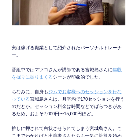
実は稼げる職業として紹介されたパーソナルトレーナ
ー。
番組中ではマツコさんが講師である宮城島さんに
年収
を掘りに掘りまくる
シーンが印象的でした。
ちなみに、自身も
ジムでお客様へのセッションを行な
っている
宮城島さんは、月平均で170セッションを行う
のだとか。セッション料金は時間などでばらつきがあ
るため、およそ7,000円〜15,000円ほど。
推しに押されて白状させられてしまう宮城島さん。こ
こまでわかればと出演者さんたちも一気に計算を始め