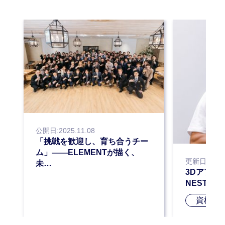
公開日:2025.11.08
「挑戦を歓迎し、育ち合うチー
ム」——ELEMENTが描く、
更新日:2025.
未…
3Dアプリ
NESTA-
資格合